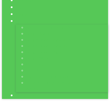
Referenzen
Team
Kontakt
Spezialprodukte
Barrierefreiheit für Ihre Webseite
Google Analytics
Google Bewertungsaufkleber
Google Bewertungsaufsteller
Google Bewertungskarten
Google My Business
Messesysteme
Social Media Reels
Tages- und Wochenplaner
Virtuelle Hintergründe für Teams, Zoom und
Webex
Facharbeiten