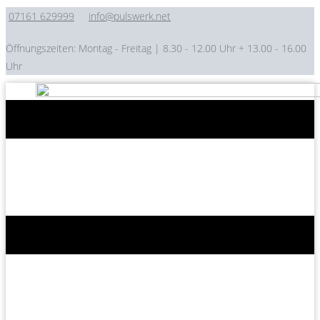
07161 62999​9
info@pulswerk.net
Öffnungszeiten: Montag - Freitag | 8.30 - 12.00 Uhr + 13.00 - 16.00
Uhr